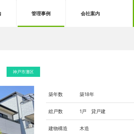
の管理事例をご紹介します。
内
管理事例
会社案内
神戸市灘区
築年数
築18年
総戸数
1戸 貸戸建
建物構造
木造